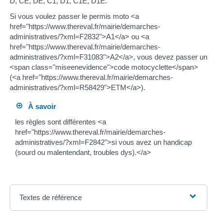
D, CE, DE, C1, D1, C1E, D1E.
Si vous voulez passer le permis moto <a
href="https://www.thereval.fr/mairie/demarches-
administratives/?xml=F2832">A1</a> ou <a
href="https://www.thereval.fr/mairie/demarches-
administratives/?xml=F31083">A2</a>, vous devez passer un
<span class="miseenevidence">code motocyclette</span>
(<a href="https://www.thereval.fr/mairie/demarches-
administratives/?xml=R58429">ETM</a>).
À savoir
les règles sont différentes <a
href="https://www.thereval.fr/mairie/demarches-
administratives/?xml=F2842">si vous avez un handicap
(sourd ou malentendant, troubles dys).</a>
Textes de référence