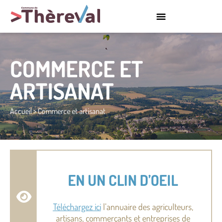
COMMERCE ET
ARTISANAT
Accueil
>
Commerce et artisanat
EN UN CLIN D’OEIL
Téléchargez ici
l’annuaire des agriculteurs,
artisans, commerçants et entreprises de