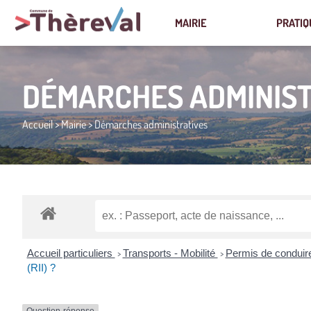
MAIRIE
PRATIQ
DÉMARCHES ADMINIST
Accueil
>
Mairie
>
Démarches administratives
Accueil particuliers
Transports - Mobilité
Permis de condui
>
>
(RII) ?