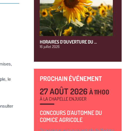
HORAIRES D’OUVERTURE DU …
16 juillet 2026
mmises,
PROCHAIN ÉVÉNEMENT
le, le
27 AOÛT 2026
À 11H00
À LA CHAPELLE ENJUGER
nsulter
CONCOURS D'AUTOMNE DU
COMICE AGRICOLE
Organisé par le comice agricole de Marigny