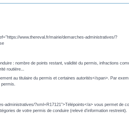
ef="https://www.thereval.fr/mairie/demarches-administratives/?
se
onduire : nombre de points restant, validité du permis, infractions co
té routière...
nt au titulaire du permis et certaines autorités</span>. Par exemp
e permis.
rches-administratives/?xml=R17121">Télépoints</a> vous permet de co
catégories de votre permis de conduire (relevé d'information restreint).