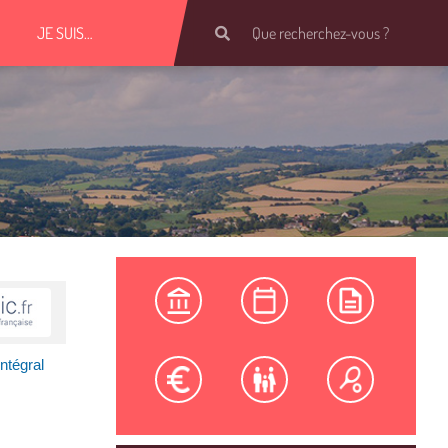
JE SUIS…
ntégral