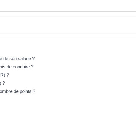
e de son salarié ?
mis de conduire ?
IR) ?
) ?
ombre de points ?