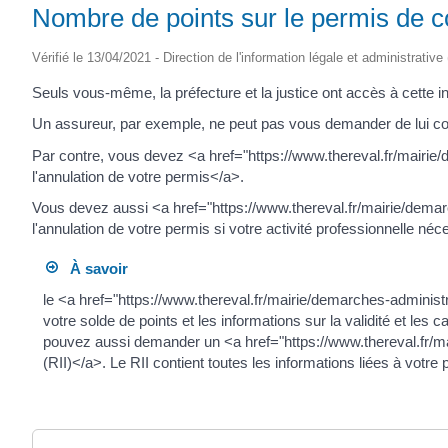
Nombre de points sur le permis de co
Vérifié le 13/04/2021 - Direction de l'information légale et administrative
Seuls vous-même, la préfecture et la justice ont accès à cette i
Un assureur, par exemple, ne peut pas vous demander de lui c
Par contre, vous devez <a href="https://www.thereval.fr/mairi
l'annulation de votre permis</a>.
Vous devez aussi <a href="https://www.thereval.fr/mairie/dem
l'annulation de votre permis si votre activité professionnelle néc
À savoir
le <a href="https://www.thereval.fr/mairie/demarches-admini
votre solde de points et les informations sur la validité et les 
pouvez aussi demander un <a href="https://www.thereval.fr/m
(RII)</a>. Le RII contient toutes les informations liées à votre