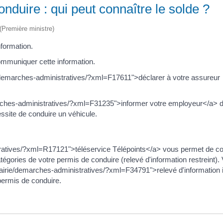
nduire : qui peut connaître le solde ?
 (Première ministre)
nformation.
ommuniquer cette information.
e/demarches-administratives/?xml=F17611">déclarer à votre assureur
arches-administratives/?xml=F31235">informer votre employeur</a> 
essite de conduire un véhicule.
stratives/?xml=R17121">téléservice Télépoints</a> vous permet de co
catégories de votre permis de conduire (relevé d'information restreint).
airie/demarches-administratives/?xml=F34791">relevé d'information i
 permis de conduire.