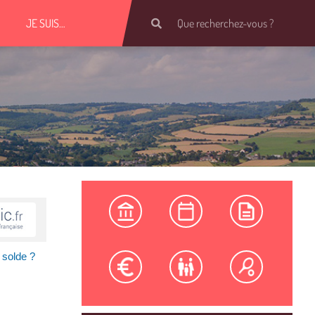
JE SUIS…
 solde ?