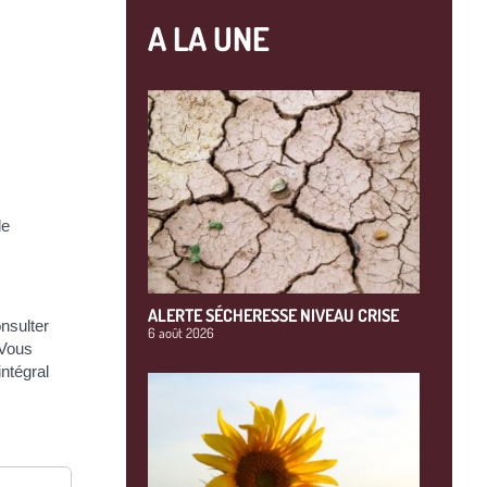
A LA UNE
de
ALERTE SÉCHERESSE NIVEAU CRISE
nsulter
6 août 2026
 Vous
ntégral