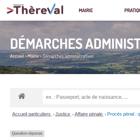
MAIRIE
PRATIQ
DÉMARCHES ADMINIST
Accueil
>
Mairie
>
Démarches administratives
Accueil particuliers
Justice
Affaire pénale
Procès pénal : q
>
>
>
Question-réponse