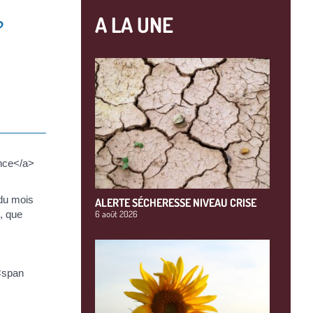
A LA UNE
?
ance</a>
 du mois
ALERTE SÉCHERESSE NIVEAU CRISE
, que
6 août 2026
 <span