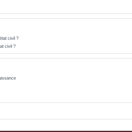
tat civil ?
t civil ?
naissance