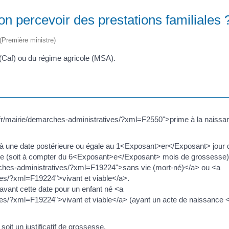
on percevoir des prestations familiales 
 (Première ministre)
 (Caf) ou du régime agricole (MSA).
l.fr/mairie/demarches-administratives/?xml=F2550">prime à la naiss
nt à une date postérieure ou égale au 1<Exposant>er</Exposant> jour
se (soit à compter du 6<Exposant>e</Exposant> mois de grossesse)
marches-administratives/?xml=F19224">sans vie (mort-né)</a> ou <a
ves/?xml=F19224">vivant et viable</a>.
 avant cette date pour un enfant né <a
ives/?xml=F19224">vivant et viable</a> (ayant un acte de naissance
 soit un justificatif de grossesse.