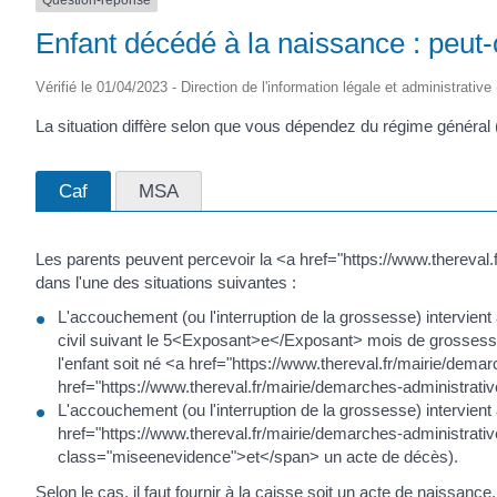
Question-réponse
Enfant décédé à la naissance : peut-
Vérifié le 01/04/2023 - Direction de l'information légale et administrative
La situation diffère selon que vous dépendez du régime général
Caf
MSA
Les parents peuvent percevoir la <a href="https://www.thereva
dans l'une des situations suivantes :
L'accouchement (ou l'interruption de la grossesse) intervie
civil suivant le 5<Exposant>e</Exposant> mois de grosses
l'enfant soit né <a href="https://www.thereval.fr/mairie/de
href="https://www.thereval.fr/mairie/demarches-administrati
L'accouchement (ou l'interruption de la grossesse) intervient
href="https://www.thereval.fr/mairie/demarches-administrat
class="miseenevidence">et</span> un acte de décès).
Selon le cas, il faut fournir à la caisse soit un acte de naissance,