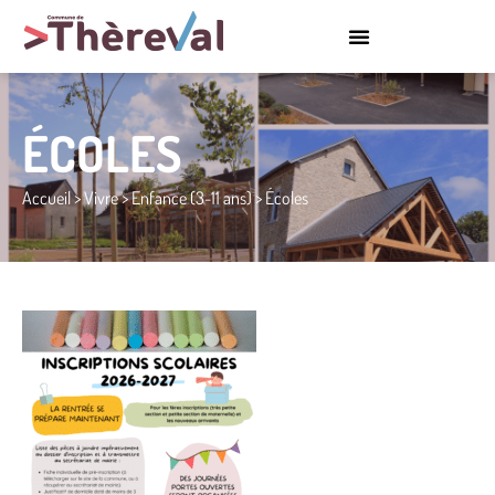
ÉCOLES
Accueil
>
Vivre
>
Enfance (3-11 ans)
>
Écoles