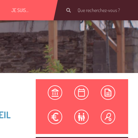
JE SUIS…
EIL