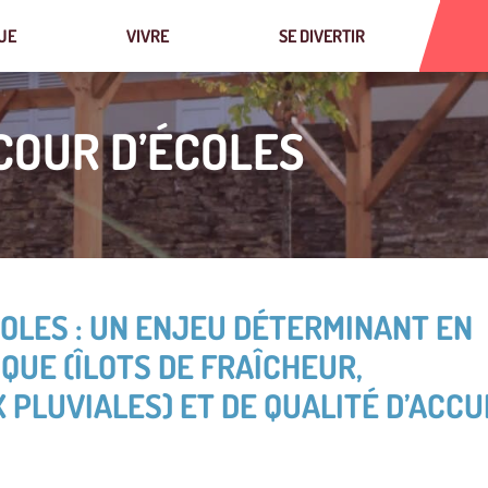
UE
VIVRE
SE DIVERTIR
COUR D’ÉCOLES
COLES : UN ENJEU DÉTERMINANT EN
QUE (ÎLOTS DE FRAÎCHEUR,
 PLUVIALES) ET DE QUALITÉ D’ACCU