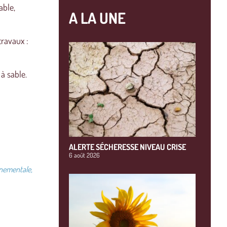
able,
A LA UNE
travaux :
à sable.
ALERTE SÉCHERESSE NIVEAU CRISE
6 août 2026
nementale,