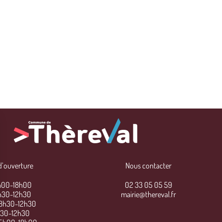
d’ouverture
Nous contacter
5h00-18h00
02 33 05 05 59
8h30-12h30
mairie@thereval.fr
 8h30-12h30
8h30-12h30