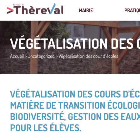
MAIRIE
PRATIQ
VÉGÉTALISATION DES 
Accueil
>
Uncategorized
>
Végétalisation des cour d’écoles
VÉGÉTALISATION DES COURS D’É
MATIÈRE DE TRANSITION ÉCOLOGI
BIODIVERSITÉ, GESTION DES EAUX
POUR LES ÉLÈVES.