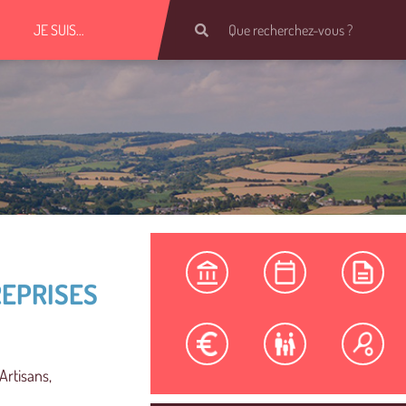
JE SUIS…
REPRISES
Artisans,