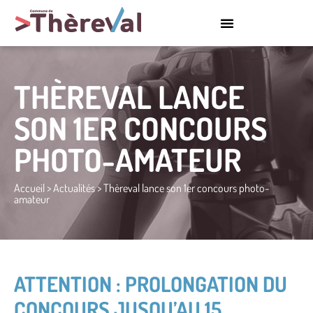
THÈREVAL LANCE
SON 1ER CONCOURS
PHOTO-AMATEUR
Accueil
>
Actualités
>
Thèreval lance son 1er concours photo-
amateur
ATTENTION : PROLONGATION DU
CONCOURS JUSQU’AU 15