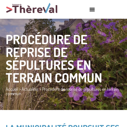
PROCÉDURE DE
REPRISE DE
SÉPULTURES EN
TERRAIN COMMUN
Accueil
>
Actualités
>
Procédure de reprise de sépultures en terrain
commun