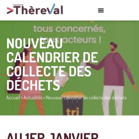
NOUVEAU
CALENDRIER DE
COLLECTE DES
DÉCHETS
Accueil
>
Actualités
>
Nouveau calendrier de collecte des déchets
AU 1ER JANVIER