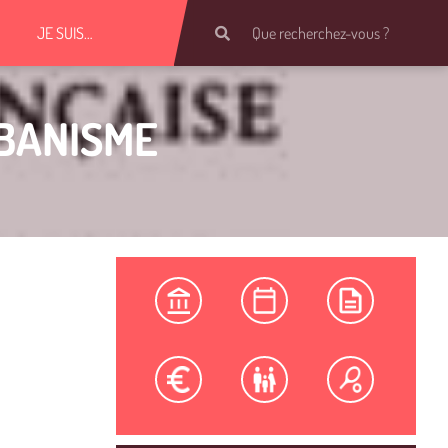
JE SUIS…
RBANISME