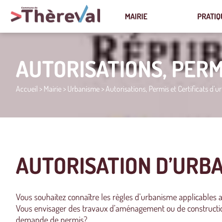
MAIRIE
PRATIQ
AUTORISATIONS, PERM
Accueil
>
Mairie
>
Urbanisme
>
Autorisations, Permis et Certificats d’
AUTORISATION D’URB
Vous souhaitez connaître les règles d’urbanisme applicables a
Vous envisager des travaux d’aménagement ou de constructi
demande de permis?