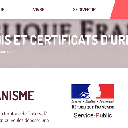
UE
VIVRE
SE DIVERTIR
IS ET CERTIFICATS D’U
urbanisme
ANISME
u territoire de Thèreval?
on ou voulez déposer une