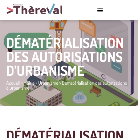
DÉMATÉRIALISATION
DES AUTORISATIONS
D’URBANISME
Accueil
>
Mairie
>
Urbanisme
>
Dématérialisation des autorisations
d’urbanisme
DÉMATÉRIALISATION