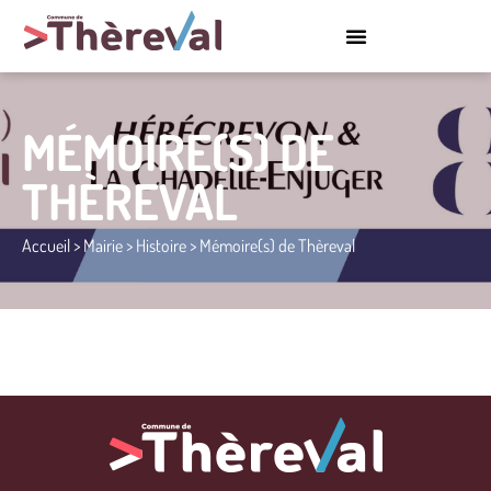
MÉMOIRE(S) DE
THÈREVAL
Accueil
>
Mairie
>
Histoire
>
Mémoire(s) de Thèreval