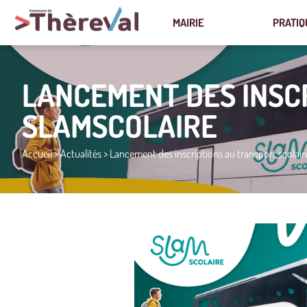
MAIRIE
PRATIQ
LANCEMENT DES INSC
SLAMSCOLAIRE
Accueil
>
Actualités
>
Lancement des inscriptions au transport scolai