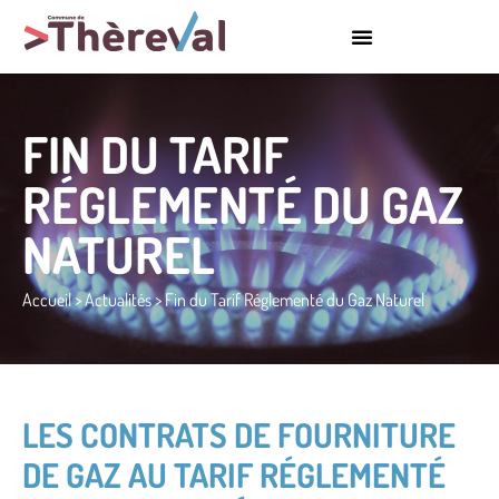
FIN DU TARIF
RÉGLEMENTÉ DU GAZ
NATUREL
Accueil
>
Actualités
>
Fin du Tarif Réglementé du Gaz Naturel
LES CONTRATS DE FOURNITURE
DE GAZ AU TARIF RÉGLEMENTÉ