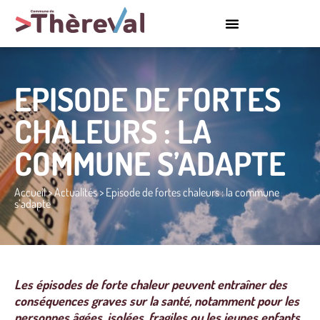
EPISODE DE FORTES
CHALEURS : LA
COMMUNE S’ADAPTE
Accueil
>
Actualités
>
Episode de fortes chaleurs : la commune
s’adapte
Les épisodes de forte chaleur peuvent entraîner des
conséquences graves sur la santé, notamment pour les
personnes âgées, isolées, fragiles ou les jeunes enfants.