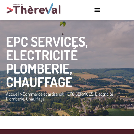
EPC SERVICES,
ELECTRICITÉ
PLOMBERIE,
CHAUFFAGE
Accueil
>
Commerce et artisanat
>
EPC SERVICES, Electricité
Plomberie, Chauffage