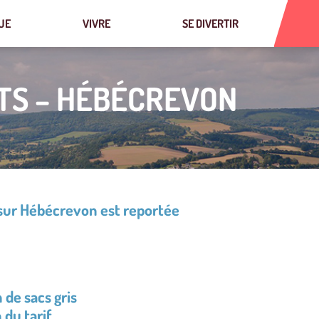
UE
VIVRE
SE DIVERTIR
TS – HÉBÉCREVON
 sur Hébécrevon est reportée
 de sacs gris
du tarif.