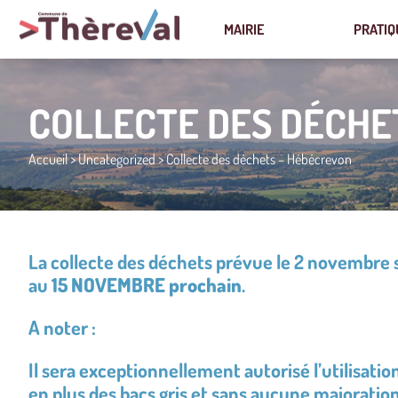
MAIRIE
PRATIQ
COLLECTE DES DÉCHE
Accueil
>
Uncategorized
>
Collecte des déchets – Hébécrevon
La collecte des déchets prévue le 2 novembre
au
15 NOVEMBRE prochain
.
A noter :
Il sera exceptionnellement autorisé l’utilisation
en plus des bacs gris et sans aucune majoration 