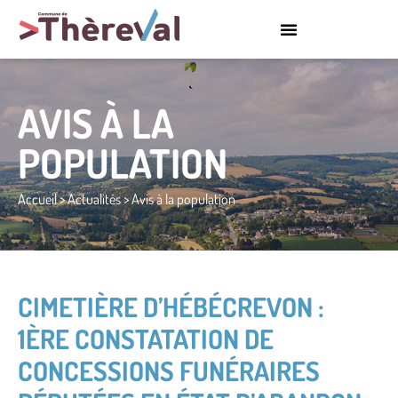
AVIS À LA
POPULATION
Accueil
>
Actualités
>
Avis à la population
CIMETIÈRE D’HÉBÉCREVON :
1ÈRE CONSTATATION DE
CONCESSIONS FUNÉRAIRES