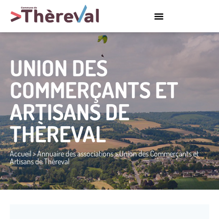
UNION DES
COMMERÇANTS ET
ARTISANS DE
THÈREVAL
Accueil
>
Annuaire des associations
>
Union des Commerçants et
Artisans de Thèreval