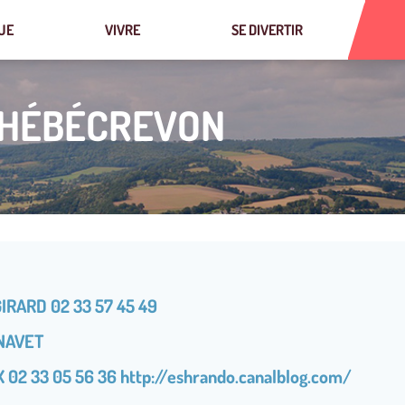
UE
VIVRE
SE DIVERTIR
’HÉBÉCREVON
GIRARD 02 33 57 45 49
 NAVET
X 02 33 05 56 36 http://eshrando.canalblog.com/