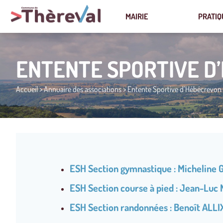
MAIRIE
PRATIQ
ENTENTE SPORTIVE D
Accueil
>
Annuaire des associations
>
Entente Sportive d’Hébécrevon
ESH Section gymnastique : Micheline 
ESH Section course à pied : Jean-Luc
ESH Section randonnées : Benoît ALLI