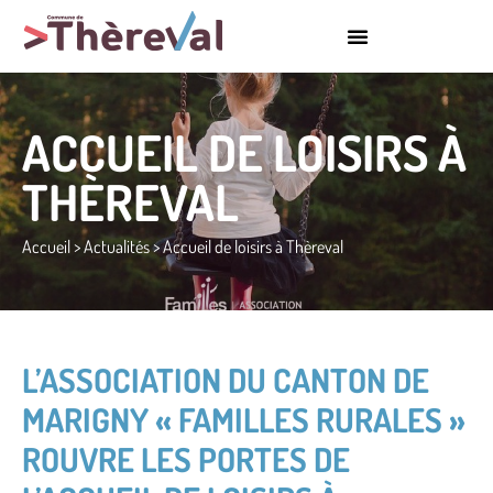
ACCUEIL DE LOISIRS À
THÈREVAL
Accueil
>
Actualités
>
Accueil de loisirs à Thèreval
L’ASSOCIATION DU CANTON DE
MARIGNY « FAMILLES RURALES »
ROUVRE LES PORTES DE