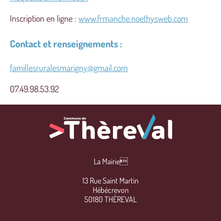
Inscription en ligne :
www.frmanche.noethysweb.com
Contact et renseignements :
famillesruralesmarigny@gmail.com
07.49.98.53.92
La Mairie
13 Rue Saint Martin
Hébécrevon
50180 THÈREVAL